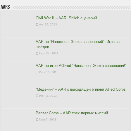
AARs
Civil War II – AAR: Shiloh сценарий
Авг 29, 2013
ААР по “Наполеон: Эпоха завоеваний”. Игра за
шведов.
Июн 24, 2013
ААР по игре AGEod “Наполеон: Эпоха завоеваний”
Июн 15, 2013
“Меденин” – AAR к выходящей 6 июня Allied Corps
Июн 4, 2013
Panzer Corps – AAR трех первых миссий
Мар 7, 2013