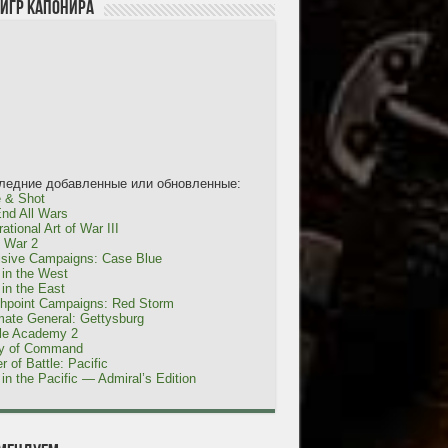
 игр Капонира
ледние добавленные или обновленные:
 & Shot
nd All Wars
ational Art of War III
l War 2
isive Campaigns: Case Blue
in the West
in the East
shpoint Campaigns: Red Storm
mate General: Gettysburg
tle Academy 2
ty of Command
r of Battle: Pacific
in the Pacific — Admiral’s Edition