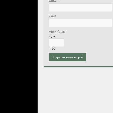
Email
*
Сайт
Анти Спам
48 +
= 55