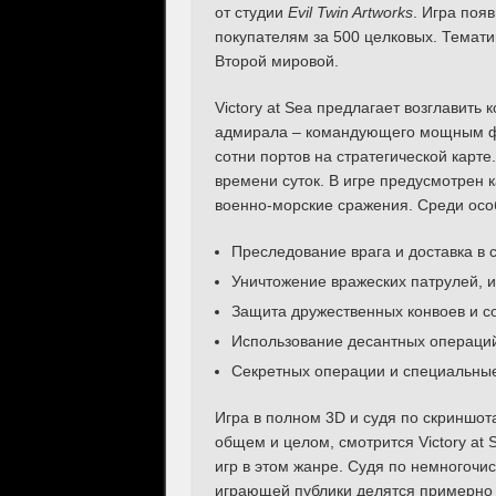
от студии
Evil Twin Artworks
. Игра поя
покупателям за 500 целковых. Темати
Второй мировой.
Victory at Sea предлагает возглавить
адмирала – командующего мощным фл
сотни портов на стратегической карт
времени суток. В игре предусмотрен к
военно-морские сражения. Среди осо
Преследование врага и доставка в 
Уничтожение вражеских патрулей, и
Защита дружественных конвоев и с
Использование десантных операций
Секретных операции и специальные
Игра в полном 3D и судя по скриншота
общем и целом, смотрится Victory at 
игр в этом жанре. Судя по немногочи
играющей публики делятся примерно 