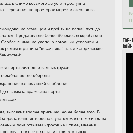
вилась в Стиме восьмого августа и доступна
ка – сражения на просторах морей и океанов во
Ре
По
 командование эсминцем и пройти не легкий путь до
отом. Представлено более 80 классов кораблей и
TOP-
е. Особое внимание уделено погодным условиям и
войн
ак режим игры типа “песочница”, так и исторические
бенностей:
свои порты жизненно важных грузов.
 ослабление его обороны.
охранение ваших линий снабжения.
 для захвата вражеские порты.
 миссии.
м, выглядит вполне прилично, но не более того. В
Sea достаточно интересно с учетом малого количества
сленным пока отзывам игроков на Стиме, мнения
поровну – положительных и отрицательных.