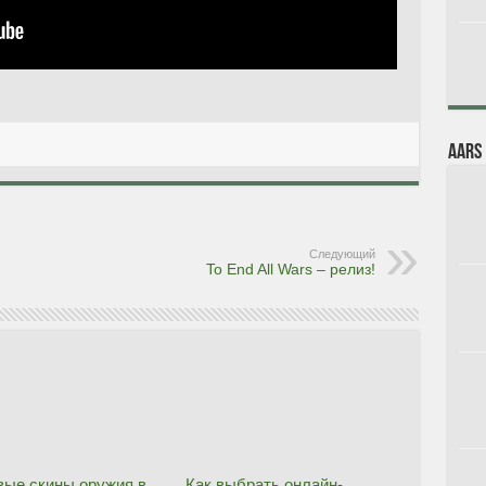
AARs
Следующий
To End All Wars – релиз!
ые скины оружия в
Как выбрать онлайн-