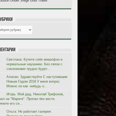
lution Under SIege Gold Trailer
рубрики
ентарии
Светлана: Купите себе микрофон и
нормальные наушники. Без связи с
союзниками трудно будет...
Алихан: Здравствуйте С наступившим
Новым Годом 2018 У меня вопрос
Можно ли как -нибудь о...
Игорь: Мой дед, Николай Трифонов,
вал на "Марате". Пропал без вести.
ните его се...
Ольга: Не работает галерея.