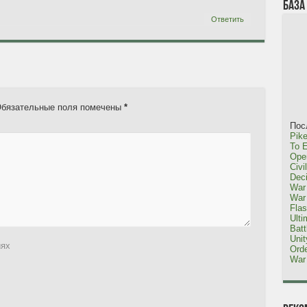
База
Ответить
бязательные поля помечены
*
Пос
Pike
To E
Oper
Civi
Dec
War 
War 
Fla
Ulti
Bat
Uni
иях
Orde
War 