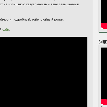
ют на излишнюю казуальность и явно завышенный
ейлер и подробный, геймплейный ролик.
ый
сайт
.
Виде