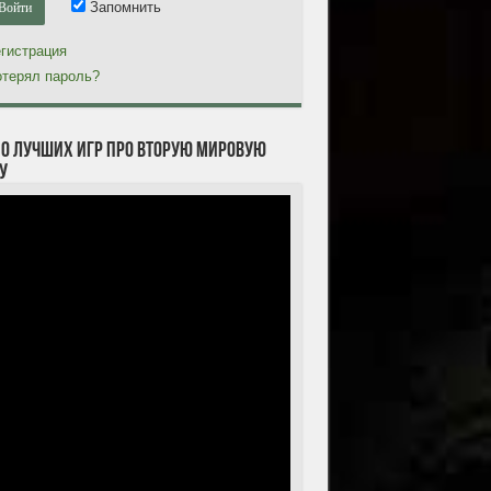
Запомнить
гистрация
терял пароль?
10 лучших игр про Вторую мировую
у