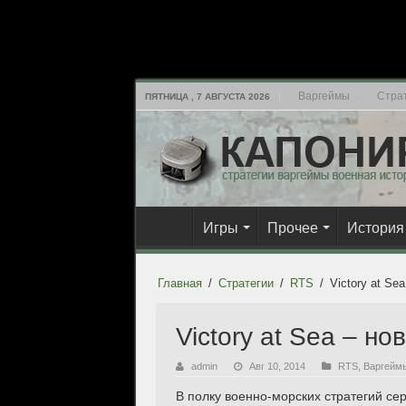
Варгеймы
Стра
ПЯТНИЦА , 7 АВГУСТА 2026
Игры
Прочее
История
Главная
/
Стратегии
/
RTS
/
Victory at Se
Victory at Sea – н
admin
Авг 10, 2014
RTS
,
Варгейм
В полку военно-морских стратегий се