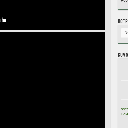
Revo
Все 
Комм
вое
Помя