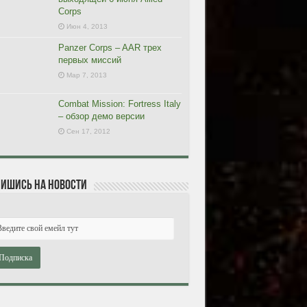
Corps
Июн 4, 2013
Panzer Corps – AAR трех
первых миссий
Мар 7, 2013
Combat Mission: Fortress Italy
– обзор демо версии
Сен 17, 2012
ишись на новости