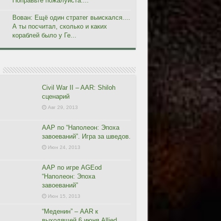
Поправьте пожалуйста....
Вован: Ещё один стратег выискался....
А ты посчитал, сколько и каких
кораблей было у Ге...
Civil War II – AAR: Shiloh
сценарий
Авг 29, 2013
ААР по “Наполеон: Эпоха
завоеваний”. Игра за шведов.
Июн 24, 2013
ААР по игре AGEod
“Наполеон: Эпоха
завоеваний”
Июн 15, 2013
“Меденин” – AAR к
выходящей 6 июня Allied