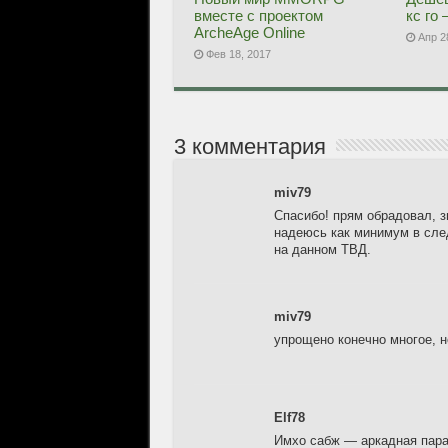
вместе с проектом
кс го
ArcheAge Online
Апр 2
Фев 18, 2017
3 комментария
miv79
Спасибо! прям обрадовал, 
надеюсь как минимум в сле
на данном ТВД.
miv79
упрощено конечно многое, н
Elf78
Имхо сабж — аркадная пара