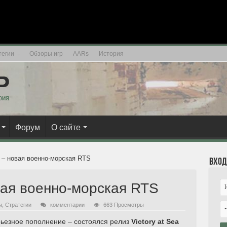
тегии
Обзоры игр
AARs
История
Форум
О сайте
a – новая военно-морская RTS
Вход
овая военно-морская RTS
ы
,
Стратегии
комментарии
663 Просмотры
рьезное пополнение – состоялся релиз
Victory at Sea