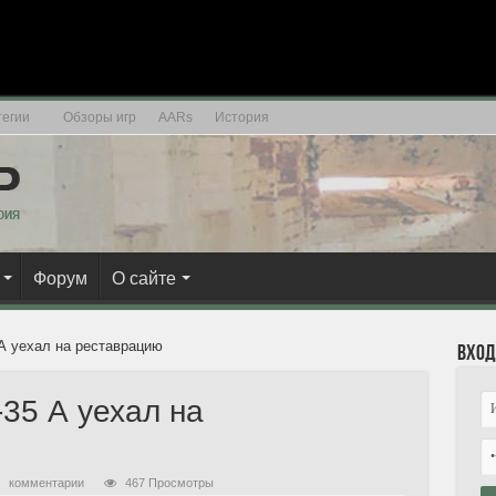
егии
Обзоры игр
AARs
История
Форум
О сайте
 А уехал на реставрацию
Вход
35 А уехал на
комментарии
467 Просмотры