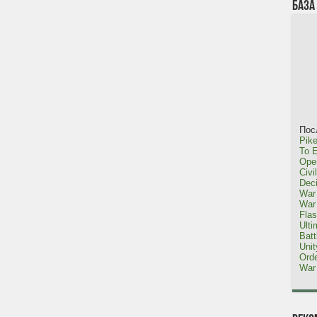
База
Пос
Pike
To E
Oper
Civi
Dec
War 
War 
Fla
Ulti
Bat
Uni
Orde
War 