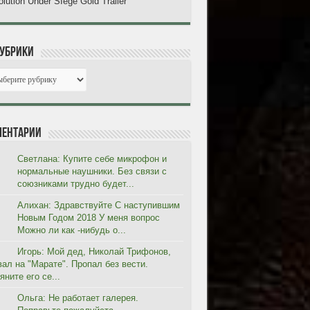
lution Under SIege Gold Trailer
рубрики
ентарии
Светлана: Купите себе микрофон и
нормальные наушники. Без связи с
союзниками трудно будет...
Алихан: Здравствуйте С наступившим
Новым Годом 2018 У меня вопрос
Можно ли как -нибудь о...
Игорь: Мой дед, Николай Трифонов,
вал на "Марате". Пропал без вести.
ните его се...
Ольга: Не работает галерея.