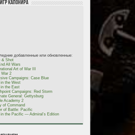
 игр Капонира
ледние добавленные или обновленные:
 & Shot
nd All Wars
ational Art of War III
l War 2
isive Campaigns: Case Blue
in the West
in the East
shpoint Campaigns: Red Storm
mate General: Gettysburg
tle Academy 2
ty of Command
r of Battle: Pacific
in the Pacific — Admiral’s Edition