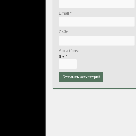
Email
*
Сайт
Анти Спам
6 + 1 =