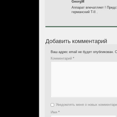
GeorgM
Аппарат впечатляет ! Предс
германский T-II .
Добавить комментарий
Ваш адрес email не будет опубликован.
О
Комментарий
*
Уведомлять меня о новых комментар
Имя
*