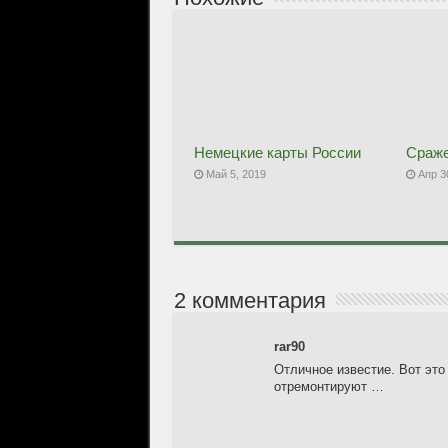
Немецкие карты России
Сраже
Май 5, 2019
Апр 3
2 комментария
rar90
Отличное известие. Вот это
отремонтируют …