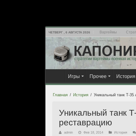
Варгеймы
Страт
ЧЕТВЕРГ , 6 АВГУСТА 2026
Игры
Прочее
История
Главная
/
История
/
Уникальный танк Т-35
Уникальный танк Т-
реставрацию
admin
Фев 18, 2014
История