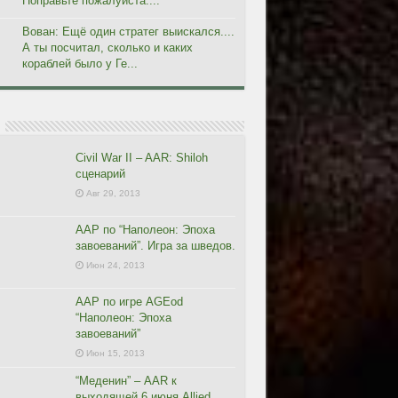
Поправьте пожалуйста....
Вован: Ещё один стратег выискался....
А ты посчитал, сколько и каких
кораблей было у Ге...
Civil War II – AAR: Shiloh
сценарий
Авг 29, 2013
ААР по “Наполеон: Эпоха
завоеваний”. Игра за шведов.
Июн 24, 2013
ААР по игре AGEod
“Наполеон: Эпоха
завоеваний”
Июн 15, 2013
“Меденин” – AAR к
выходящей 6 июня Allied