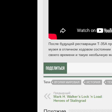
После будущей реставрации Т-35А пр
музея в отличном ходовом состоянии
своего времени и такую необычную м
Поделиться
Теги
ВТОРАЯ МИРОВАЯ
ИСТОРИЯ
ТЕ
Предыдущий
Mark H. Walker’s Lock ‘n Load:
Heroes of Stalingrad
Похожие