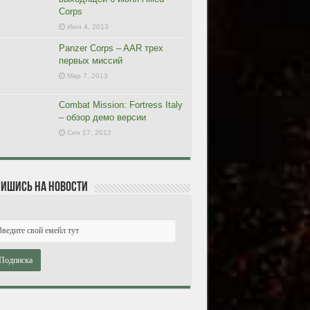
Corps
Июн 4, 2013
Panzer Corps – AAR трех
первых миссий
Мар 7, 2013
Combat Mission: Fortress Italy
– обзор демо версии
Сен 17, 2012
ишись на новости