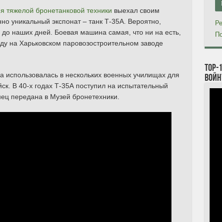
я тяжелой бронетанковой техники
выехал своим
о уникальный экспонат – танк Т-35А. Вероятно,
Ре
до наших дней. Боевая машина самая, что ни на есть,
По
оду на Харьковском паровозостроительном заводе
TOP-
а использовалась в нескольких военных училищах для
войн
ск. В 40-х годах Т-35А поступил на испытательный
онец передана в Музей бронетехники.