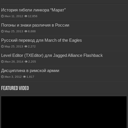
История гибели линкора “Марат”
Июл 11, 2012
12,856
Погоны и знаки различия в России
Мар 25, 2013
8,688
Русский перевод для March of the Eagles
Мар 25, 2013
2,272
Level Editor (TXEditor) для Jagged Alliance Flashback
Июл 26, 2014
2,205
Дисциплина в римской армии
Июл 3, 2012
1,817
Featured Video