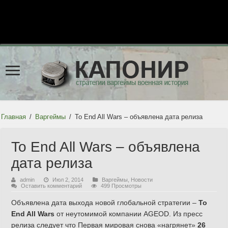
Главная
/
Варгеймы
/
To End All Wars – объявлена дата релиза
To End All Wars – объявлена
дата релиза
admin
Июл 2, 2014
Варгеймы
,
Новости
Оставить комментарий
499 Просмотры
Объявлена дата выхода новой глобальной стратегии –
To
End All Wars
от неутомимой компании AGEOD. Из пресс
релиза следует что Первая мировая снова «нагрянет»
26