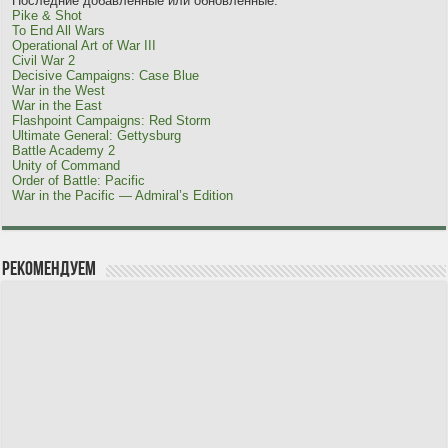
Последние добавленные или обновленные:
Pike & Shot
To End All Wars
Operational Art of War III
Civil War 2
Decisive Campaigns: Case Blue
War in the West
War in the East
Flashpoint Campaigns: Red Storm
Ultimate General: Gettysburg
Battle Academy 2
Unity of Command
Order of Battle: Pacific
War in the Pacific — Admiral’s Edition
Рекомендуем