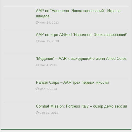
ААР по “Наполеон: Эпоха завоеваний”. Игра за
шведов.
Июн 24, 2013
ААР по игре AGEod “Наполеон: Эпоха завоеваний”
Июн 15, 2013
“Меденин” – AAR к выходящей 6 июня Allied Corps
Июн 4, 2013
Panzer Corps – AAR трех первых миссий
Мар 7, 2013
Combat Mission: Fortress Italy – обзор демо версии
Сен 17, 2012