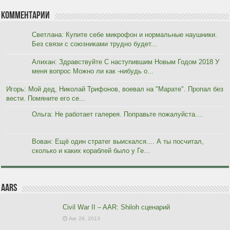
Комментарии
Светлана: Купите себе микрофон и нормальные наушники.
Без связи с союзниками трудно будет...
Алихан: Здравствуйте С наступившим Новым Годом 2018 У
меня вопрос Можно ли как -нибудь о...
Игорь: Мой дед, Николай Трифонов, воевал на "Марате". Пропал без
вести. Помяните его се...
Ольга: Не работает галерея. Поправьте пожалуйста....
Вован: Ещё один стратег выискался.... А ты посчитал,
сколько и каких кораблей было у Ге...
AARs
Civil War II – AAR: Shiloh сценарий
Авг 29, 2013