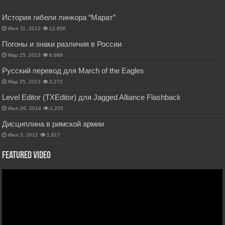
История гибели линкора “Марат”
Июл 11, 2012
12,856
Погоны и знаки различия в России
Мар 25, 2013
8,688
Русский перевод для March of the Eagles
Мар 25, 2013
2,272
Level Editor (TXEditor) для Jagged Alliance Flashback
Июл 26, 2014
2,205
Дисциплина в римской армии
Июл 3, 2012
1,817
Featured Video