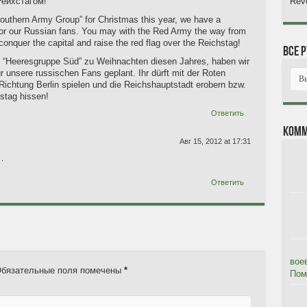
Revo
Рейхстагом!
“Southern Army Group” for Christmas this year, we have a
for our Russian fans. You may with the Red Army the way from
onquer the capital and raise the red flag over the Reichstag!
Все 
n “Heeresgruppe Süd” zu Weihnachten diesen Jahres, haben wir
r unsere russischen Fans geplant. Ihr dürft mit der Roten
htung Berlin spielen und die Reichshauptstadt erobern bzw.
stag hissen!
Ответить
Комм
Авг 15, 2012 at 17:31
…
Ответить
вое
бязательные поля помечены
*
Помя