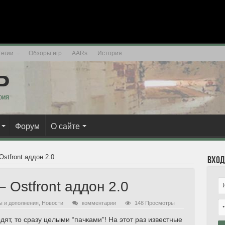
егии
Обзоры игр
AARs
История
Форум
О сайте
stfront аддон 2.0
Вход
 Ostfront аддон 2.0
 и дополнения
,
Новости
комментарии
148 Просмотры
дят, то сразу целыми “пачками”! На этот раз известные