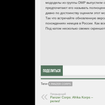
мододелы из группы DMP выпустили о
предпочитают его называть полноцен
давно по достоинству оценили этот 
Так что встречайте обновленную верс
похождениях немцев в России. Как все
Под катом несколько свежих скриншот
Поделиться
Теги
PANZER CORPS
Предыдущий
Panzer Corps: Afrika Korps –
релиз!