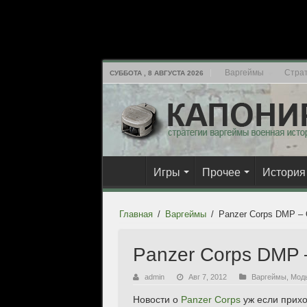
Варгеймы
Страт
СУББОТА , 8 АВГУСТА 2026
Игры
Прочее
История
Главная
/
Варгеймы
/
Panzer Corps DMP – O
Panzer Corps DMP –
admin
Авг 7, 2012
Варгеймы
,
Моды
Новости о
Panzer Corps
уж если прихо