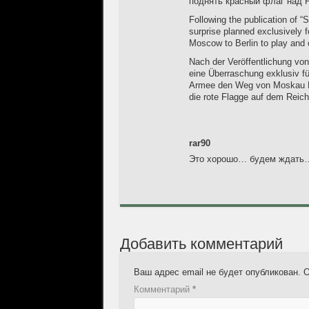
поднять красный флаг над 
Following the publication of 
surprise planned exclusively 
Moscow to Berlin to play and c
Nach der Veröffentlichung vo
eine Überraschung exklusiv fü
Armee den Weg von Moskau Ric
die rote Flagge auf dem Reich
rar90
Это хорошо… будем ждать
Добавить комментарий
Ваш адрес email не будет опубликован.
О
Комментарий
*