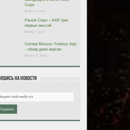
Corps
Июн 4, 2013
Panzer Corps – AAR трех
первых миссий
Мар 7, 2013
Combat Mission: Fortress Italy
– обзор демо версии
Сен 17, 2012
ишись на новости