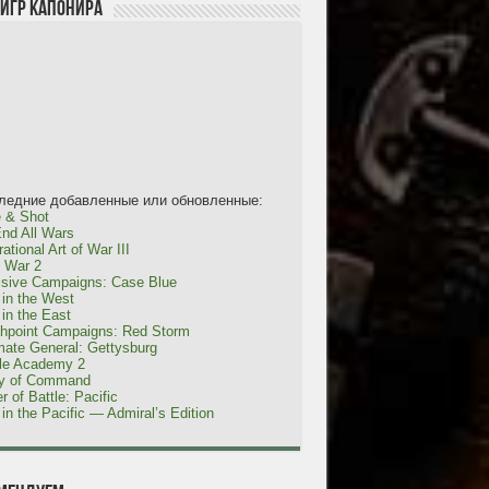
 игр Капонира
ледние добавленные или обновленные:
 & Shot
nd All Wars
ational Art of War III
l War 2
isive Campaigns: Case Blue
in the West
in the East
shpoint Campaigns: Red Storm
mate General: Gettysburg
tle Academy 2
ty of Command
r of Battle: Pacific
in the Pacific — Admiral’s Edition