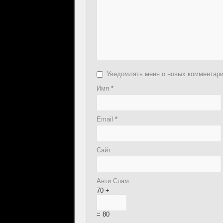
Уведомлять меня о новых комментар
Имя
*
Email
*
Сайт
Анти Спам
70 +
= 80