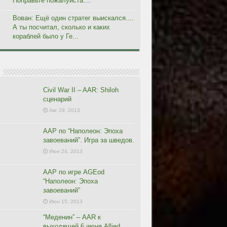
Поправьте пожалуйста....
Вован: Ещё один стратег выискался....
А ты посчитал, сколько и каких
кораблей было у Ге...
Civil War II – AAR: Shiloh
сценарий
Авг 29, 2013
ААР по “Наполеон: Эпоха
завоеваний”. Игра за шведов.
Июн 24, 2013
ААР по игре AGEod
“Наполеон: Эпоха
завоеваний”
Июн 15, 2013
“Меденин” – AAR к
выходящей 6 июня Allied