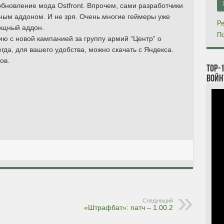
бновление мода Ostfront. Впрочем, сами разработчики
ным аддоном. И не зря. Очень многие геймеры уже
Ре
мощный аддон.
По
ию с новой кампанией за группу армий “Центр” о
гда, для вашего удобства, можно скачать с Яндекса.
ов.
TOP-
войн
Следующий
«Штрафбат»: патч – 1.00.2