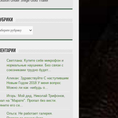
lution Under SIege Gold Trailer
рубрики
ентарии
Светлана: Купите себе микрофон и
нормальные наушники. Без связи с
союзниками трудно будет...
Алихан: Здравствуйте С наступившим
Новым Годом 2018 У меня вопрос
Можно ли как -нибудь о...
Игорь: Мой дед, Николай Трифонов,
вал на "Марате". Пропал без вести.
ните его се...
Ольга: Не работает галерея.