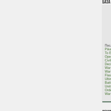
База
Пос
Pike
To E
Oper
Civi
Dec
War 
War 
Fla
Ulti
Bat
Uni
Orde
War 