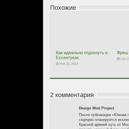
Похожие
Как идеально отдохнуть в
Фреш 
Ессентуках
Сен 2
Ноя 15, 2019
2 комментария
Design Mod Project
После публикации «Южная гр
сюрприз планируется исклю
Красной армией путь от Мос