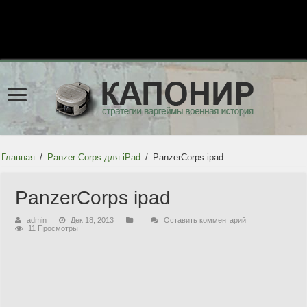
Главная
/
Panzer Corps для iPad
/
PanzerCorps ipad
PanzerCorps ipad
admin
Дек 18, 2013
Оставить комментарий
11 Просмотры