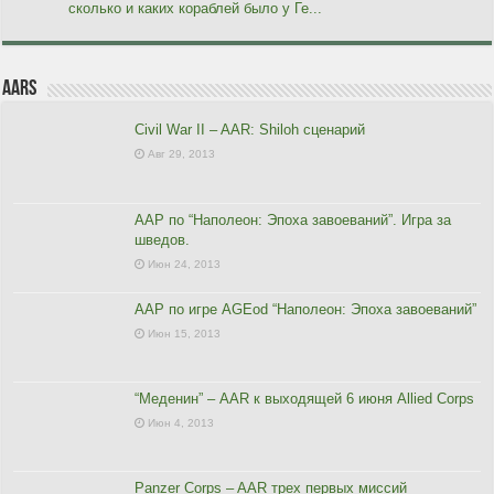
сколько и каких кораблей было у Ге...
AARs
Civil War II – AAR: Shiloh сценарий
Авг 29, 2013
ААР по “Наполеон: Эпоха завоеваний”. Игра за
шведов.
Июн 24, 2013
ААР по игре AGEod “Наполеон: Эпоха завоеваний”
Июн 15, 2013
“Меденин” – AAR к выходящей 6 июня Allied Corps
Июн 4, 2013
Panzer Corps – AAR трех первых миссий