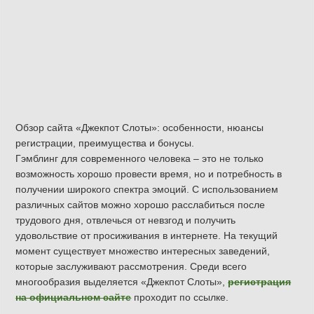
Обзор сайта «Джекпот Слоты»: особенности, нюансы
регистрации, преимущества и бонусы.
Гэмблинг для современного человека – это не только
возможность хорошо провести время, но и потребность в
получении широкого спектра эмоций. С использованием
различных сайтов можно хорошо расслабиться после
трудового дня, отвлечься от невзгод и получить
удовольствие от просиживания в интернете. На текущий
момент существует множество интересных заведений,
которые заслуживают рассмотрения. Среди всего
многообразия выделяется «Джекпот Слоты»,
регистрация
на официальном сайте
проходит по ссылке.