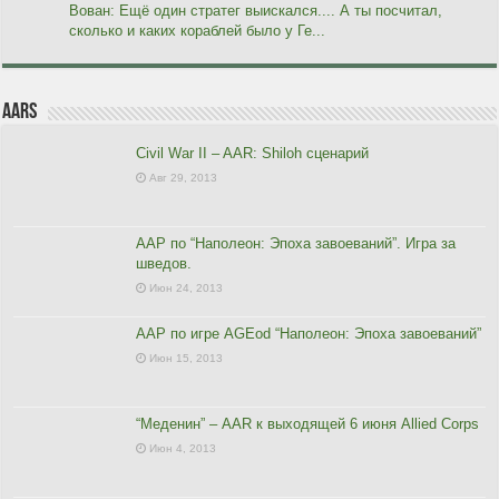
Вован: Ещё один стратег выискался.... А ты посчитал,
сколько и каких кораблей было у Ге...
AARs
Civil War II – AAR: Shiloh сценарий
Авг 29, 2013
ААР по “Наполеон: Эпоха завоеваний”. Игра за
шведов.
Июн 24, 2013
ААР по игре AGEod “Наполеон: Эпоха завоеваний”
Июн 15, 2013
“Меденин” – AAR к выходящей 6 июня Allied Corps
Июн 4, 2013