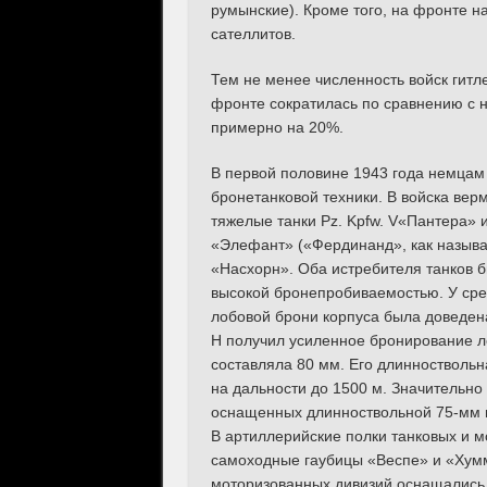
румынские). Кроме того, на фронте н
сателлитов.
Тем не менее численность войск гитл
фронте сократилась по сравнению с но
примерно на 20%.
В первой половине 1943 года немцам
бронетанковой техники. В войска вер
тяжелые танки Pz. Kpfw. V«Пантера» и
«Элефант» («Фердинанд», как называл
«Насхорн». Оба истребителя танков
высокой бронепробиваемостью. У сред
лобовой брони корпуса была доведена
H получил усиленное бронирование л
составляла 80 мм. Его длинноствольн
на дальности до 1500 м. Значительно
оснащенных длинноствольной 75-мм п
В артиллерийские полки танковых и 
самоходные гаубицы «Веспе» и «Хумм
моторизованных дивизий оснащались