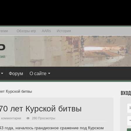
егии
Обзоры игр
AARs
История
Форум
О сайте
лет Курской битвы
Вход
70 лет Курской битвы
комментарии
280 Просмотры
43 года, началось грандиозное сражение под Курском