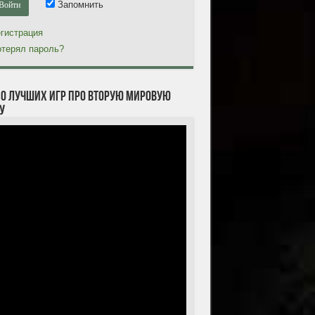
Запомнить
гистрация
терял пароль?
10 лучших игр про Вторую мировую
у