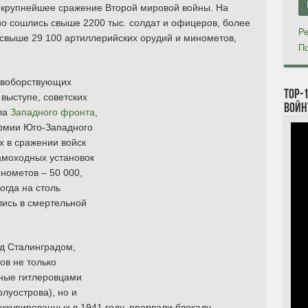
, крупнейшее сражение Второй мировой войны. На
о сошлись свыше 2200 тыс. солдат и офицеров, более
Ре
 свыше 29 100 артиллерийских орудий и минометов,
По
тивоборствующих
TOP-
выступе, советских
войн
ла
Западного фронта
,
армии Юго-Западного
х в сражении войск
амоходных установок
нометов – 50 000,
огда на столь
лись в смертельной
од Сталинградом,
ов не только
нные гитлеровцами
луострова), но и
оккупированных в 1941 году, прорвали блокаду