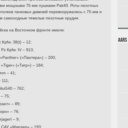
нными мощными 75-мм пушками Pak40. Роты пехотных
полков танковых дивизий перевооружались с 75-мм и
мм самоходные тяжелые пехотные орудия.
ойска на Восточном фронте имели:
AARs
.Kpfw. 38(t) – 12;
 Pz.Kpfw. IV – 913;
 «Panther» («Пантера») – 200;
 «Tiger» («Тигр») – 184;
amm – 41;
 111;
StuG40 – 762;
– 75;
ант» – 89;
орн» – 76;
jagerI – 9;
х САУ «Мардер» – 193;