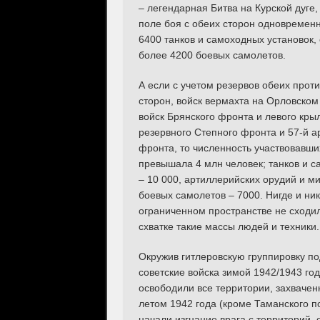
– легендарная Битва на Курской дуге
поле боя с обеих сторон одновременн
6400 танков и самоходных установок,
более 4200 боевых самолетов.
А если с учетом резервов обеих про
сторон, войск вермахта на Орловском 
войск Брянского фронта и левого кры
резервного Степного фронта и 57-й 
фронта, то численность участвовавши
превышала 4 млн человек; танков и с
– 10 000, артиллерийских орудий и ми
боевых самолетов – 7000. Нигде и ник
ограниченном пространстве не сходи
схватке такие массы людей и техники.
Окружив гитлеровскую группировку п
советские войска зимой 1942/1943 год
освободили все территории, захваче
летом 1942 года (кроме Таманского по
начали изгнание врага с территорий, 