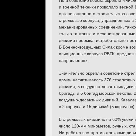
Но и советские войска окрепли и чис
и военной техники позволило весной 
организационного строительства сов
стрелковые корпуса, упраздненные в 
механизированных соединений, танко
только танковые и механизированные
дивизии прорыва, истребительно-про
В Военно-воздушных Силах кроме во
авиационные корпуса РВГК, предназн
направлениях.
Значительно окрепли советские стрел
армии насчитывалось 376 стрелковых 
дивизия, 5 воздушно-десантных дивиз
бригады и 6 бригад морской пехоты. 
воздушно-десантных дивизий. Кавале
в 2 корпуса и 15 дивизий (5 корпусов)
В стрелковых дивизиях на 60% увелич
число 120-мм минометов, ручных, ста
Истребительно-противотанковые диви