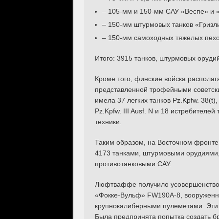
– 105-мм и 150-мм САУ «Веспе» и 
– 150-мм штурмовых танков «Гризли»
– 150-мм самоходных тяжелых пехо
Итого: 3915 танков, штурмовых орудий
Кроме того, финские войска располаг
представленной трофейными советск
имела 37 легких танков Pz.Kpfw. 38(t),
Pz.Kpfw. III Ausf. N и 18 истребителе
техники.
Таким образом, на Восточном фронте
4173 танками, штурмовыми орудиями,
противотанковыми САУ.
Люфтваффе получило усовершенствов
«Фокке-Вульф» FW190А-8, вооруженн
крупнокалиберными пулеметами. Эти 
Была предпринята попытка создать б