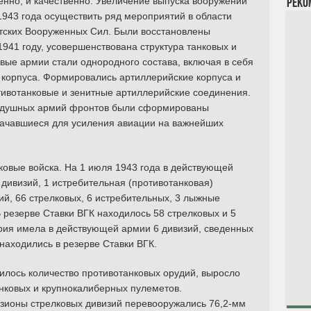
ленно, и качественно. Увеличение выпуска вооружений
Реко
1943 года осуществить ряд мероприятий в области
етских Вооруженных Сил. Были восстановлены
1941 году, усовершенствована структура танковых и
вые армии стали однородного состава, включая в себя
 корпуса. Формировались артиллерийские корпуса и
тивотанковые и зенитные артиллерийские соединения.
здушных армий фронтов были сформированы
ачавшиеся для усиления авиации на важнейших
ковые войска. На 1 июля 1943 года в действующей
дивизий, 1 истребительная (противотанковая)
ий, 66 стрелковых, 6 истребительных, 3 лыжные
В резерве Ставки ВГК находилось 58 стрелковых и 5
рия имела в действующей армии 6 дивизий, сведенных
 находились в резерве Ставки ВГК.
илось количество противотанковых орудий, выросло
нковых и крупнокалиберных пулеметов.
зионы стрелковых дивизий перевооружались 76,2-мм