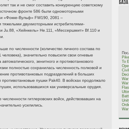
База
олет так и не смог составить конкуренцию советскому
Восточном фронте 586 были одномоторными
 и «Фокке-Вульф» FW190, 2081 –
и тяжелыми двухмоторными истребителями-
 Ju.88, «Хейнкель» He.111, «Мессершмит» Bf.110 и
и.
ьше по численности (количество личного состава по
Пос
1 человека), значительно повысили свои огневые
Pike
 автоматического, зенитного и противотанкового
To E
Oper
изии полностью сохранилась численность полковой и
Civi
жение противотанковых подразделений в больших
Dec
War 
 противотанковые пушки Pak40. В войсках продолжало
War 
пушек, использовавшихся как универсальные орудия.
Fla
Ulti
Bat
 численности гитлеровских войск, действовавших на
Uni
Orde
начительно усилились.
War 