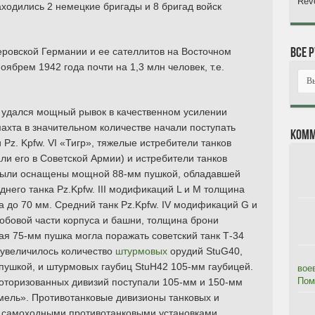
Revo
аходились 2 немецкие бригады и 8 бригад войск
еровской Германии и ее сателлитов на Восточном
Все 
ябрем 1942 года почти на 1,3 млн человек, т.е.
 удался мощный рывок в качественном усилении
махта в значительном количестве начали поступать
Комм
 Pz. Kpfw. VI «Тигр», тяжелые истребители танков
и его в Советской Армии) и истребители танков
 были оснащены мощной 88-мм пушкой, обладавшей
него танка Pz.Kpfw. III модификаций L и M толщина
 до 70 мм. Средний танк Pz.Kpfw. IV модификаций G и
обовой части корпуса и башни, толщина брони
ая 75-мм пушка могла поражать советский танк Т-34
 увеличилось количество
штурмовых
орудий StuG40,
ушкой, и штурмовых гаубиц StuH42 105-мм гаубицей.
вое
Помя
моторизованных дивизий поступали 105-мм и 150-мм
ель». Противотанковые дивизионы танковых и
 самоходными противотанковыми установками