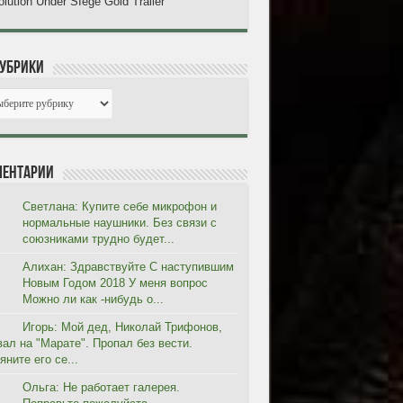
lution Under SIege Gold Trailer
рубрики
ентарии
Светлана: Купите себе микрофон и
нормальные наушники. Без связи с
союзниками трудно будет...
Алихан: Здравствуйте С наступившим
Новым Годом 2018 У меня вопрос
Можно ли как -нибудь о...
Игорь: Мой дед, Николай Трифонов,
вал на "Марате". Пропал без вести.
ните его се...
Ольга: Не работает галерея.