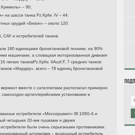
«Хуммель» – 90;
 на шасси танка Pz.Kpfw. IV – 44;
тных орудий «Бизон» – около 120.
, САУ и истребителей танков.
али 180 единицами бронетанковой техники, на 90%
ими машинами, а словацкая моторизованная дивизия
 16 легких танковPz.Kpfw. IIAusf.F, 7 средних танков
й танков «Мардер», всего – 78 единиц бронетанковой
Подп
 вермахт вместе с сателлитами располагал примерно
 самоходно-артиллерийскими установками и
анные истребители «Мессершмит» Bf.109G-6 и
ый четырьмя 20-мм пушками и двумя
истребители были очень серьезными противниками.
ронированный штурмовик – воздушный истребитель