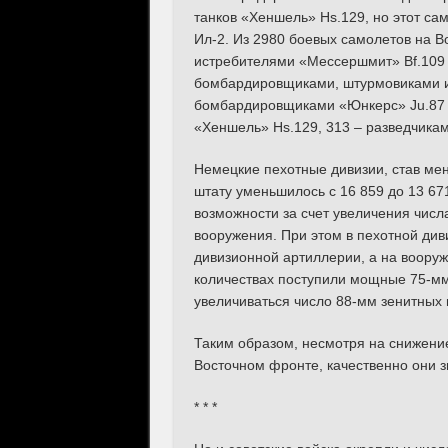
танков «Хеншель» Hs.129, но этот сам
Ил-2. Из 2980 боевых самолетов на 
истребителями «Мессершмит» Bf.109
бомбардировщиками, штурмовиками 
бомбардировщиками «Юнкерс» Ju.87 и
«Хеншель» Hs.129, 313 – разведчикам
Немецкие пехотные дивизии, став мен
штату уменьшилось с 16 859 до 13 67
возможности за счет увеличения числа
вооружения. При этом в пехотной див
дивизионной артиллерии, а на воору
количествах поступили мощные 75-мм
увеличиваться число 88-мм зенитных 
Таким образом, несмотря на снижение
Восточном фронте, качественно они з
* * *