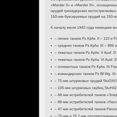
«Marder II» и «Marder III», оснаще
орудий гренадерских мотострелковых 
150-мм буксируемых орудий на 150-
К началу июля 1943 года немецкие в
– легких танков Pz.Kpfw. II – 110 и Pz
– средних танков Pz.Kpfw. III – 886 и
– тяжелых танков Pz.Kpfw. V Ausf. D
– тяжелых танков Pz.Kpfw. VI Ausf. E
– огнеметных танков Pz.Kpfw. III Fl
– командирских танков Pz.Bf.Wg. III–
– 75-мм штурмовых орудий StuGIII/
– 105-мм штурмовых гаубиц StuH42 
– 88-мм истребителей танков «Элеф
– 88-мм истребителей танков «Насх
– 47-мм истребителей танков Panzer
– 75-мм и 76,2-мм противотанковы