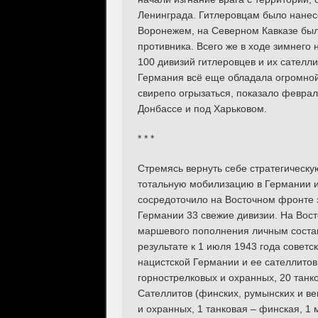
Ленинграда. Гитлеровцам было нанес
Воронежем, на Северном Кавказе был
противника. Всего же в ходе зимнего
100 дивизий гитлеровцев и их сателл
Германия всё еще обладала огромной
свирепо огрызаться, показало феврал
Донбассе и под Харьковом.
* * *
Стремясь вернуть себе стратегическу
тотальную мобилизацию в Германии и,
сосредоточило на Восточном фронте 
Германии 33 свежие дивизии. На Вос
маршевого пополнения личным состав
результате к 1 июля 1943 года советс
нацистской Германии и ее сателлитов.
горнострелковых и охранных, 20 танко
Сателлитов (финских, румынских и вен
и охранных, 1 танковая – финская, 1 