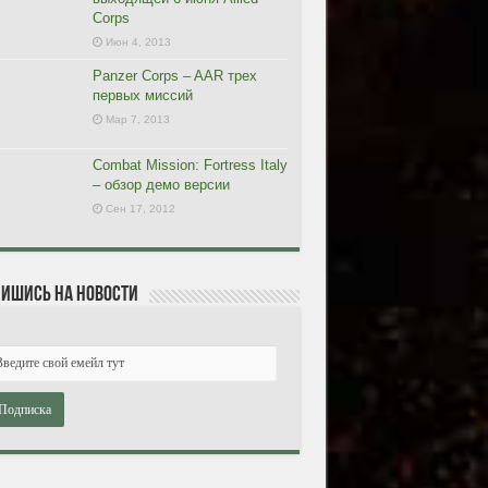
Corps
Июн 4, 2013
Panzer Corps – AAR трех
первых миссий
Мар 7, 2013
Combat Mission: Fortress Italy
– обзор демо версии
Сен 17, 2012
ишись на новости