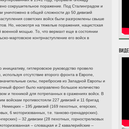
ено сокрушительное поражение. Под Сталинградом и
и уничтожено в общей сложности до 50 дивизий
 наступления советских войск были разгромлены свыше
итов. Но, несмотря на тяжелые поражения, нацистская
 военной мощью. То, что вермахт еще в состоянии
ьско-мартовское контрнаступление его войск в
Виде
ю инициативу, гитлеровское руководство провело
 используя отсутствие второго фронта в Европе,
значительные силы, перебросив из Западной Европы и
точный фронт было направлено большое количество
ом и техникой для потрепанных в сражениях войск. В
ким войскам противостояли 227 дивизий и 11 бригад
 Немецких – 195 дивизий (169 пехотных, егерских,
вых, 6 моторизованных, т.е. танково-гренадерских).
герских) – 32 дивизии (28 пехотных, горнострелковых
моторизованная – словацкая и 2 кавалерийские –