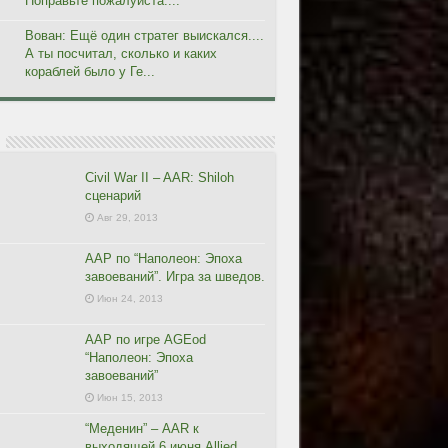
Поправьте пожалуйста....
Вован: Ещё один стратег выискался....
А ты посчитал, сколько и каких
кораблей было у Ге...
Civil War II – AAR: Shiloh
сценарий
Авг 29, 2013
ААР по “Наполеон: Эпоха
завоеваний”. Игра за шведов.
Июн 24, 2013
ААР по игре AGEod
“Наполеон: Эпоха
завоеваний”
Июн 15, 2013
“Меденин” – AAR к
выходящей 6 июня Allied