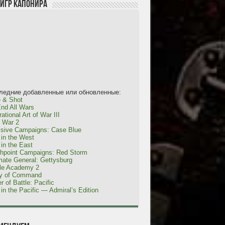
 игр Капонира
ледние добавленные или обновленные:
 & Shot
nd All Wars
ational Art of War III
l War 2
isive Campaigns: Case Blue
in the West
in the East
shpoint Campaigns: Red Storm
mate General: Gettysburg
tle Academy 2
ty of Command
r of Battle: Pacific
in the Pacific — Admiral’s Edition