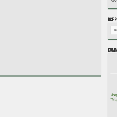
Revo
Все 
Комм
Иго
"Мар