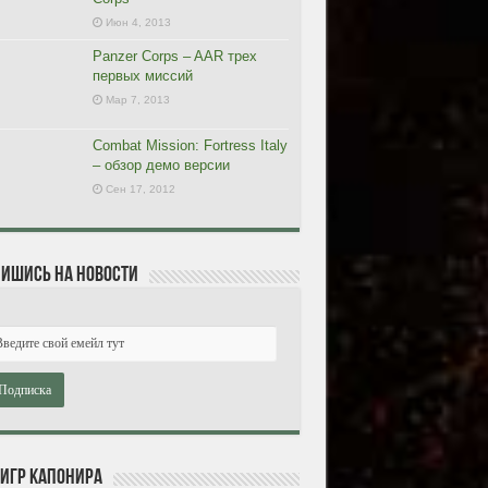
Июн 4, 2013
Panzer Corps – AAR трех
первых миссий
Мар 7, 2013
Combat Mission: Fortress Italy
– обзор демо версии
Сен 17, 2012
ишись на новости
 игр Капонира