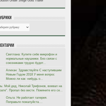
lution Under SIege Gold Trailer
рубрики
ентарии
Светлана: Купите себе микрофон и
нормальные наушники. Без связи с
союзниками трудно будет...
Алихан: Здравствуйте С наступившим
Новым Годом 2018 У меня вопрос
Можно ли как -нибудь о...
рь: Мой дед, Николай Трифонов, воевал на
ате". Пропал без вести. Помяните его се...
Ольга: Не работает галерея.
Поправьте пожалуйста....