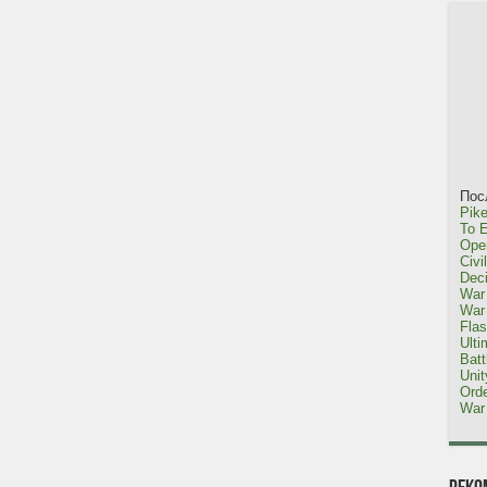
Пос
Pike
To E
Oper
Civi
Dec
War 
War 
Fla
Ulti
Bat
Uni
Orde
War 