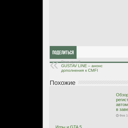
Поделиться
Предыдущий
GUSTAV LINE – анонс
дополнения к CMFI
Похожие
Обзор
регис
автом
в зав
Фев 1
Игры и GTA 5