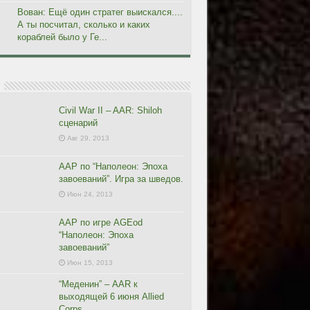
Вован: Ещё один стратег выискался....
А ты посчитал, сколько и каких
кораблей было у Ге...
Civil War II – AAR: Shiloh
сценарий
Авг 29, 2013
ААР по “Наполеон: Эпоха
завоеваний”. Игра за шведов.
Июн 24, 2013
ААР по игре AGEod
“Наполеон: Эпоха
завоеваний”
Июн 15, 2013
“Меденин” – AAR к
выходящей 6 июня Allied
Corps