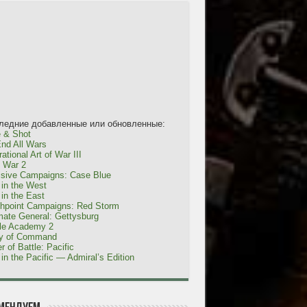
ледние добавленные или обновленные:
 & Shot
nd All Wars
ational Art of War III
l War 2
isive Campaigns: Case Blue
in the West
in the East
shpoint Campaigns: Red Storm
mate General: Gettysburg
tle Academy 2
ty of Command
r of Battle: Pacific
in the Pacific — Admiral’s Edition