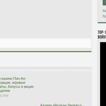
Ре
По
TOP-
войн
 казино Пин Ап:
трация, игровые
аты, бонусы и акции
едении
0, 2020
Казино «Вулкан Делюкс»