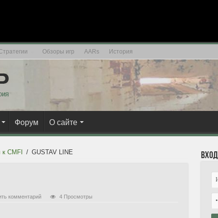
Стратегии
Обзоры игр
AARs
История
Форум
О сайте
 к CMFI
/
GUSTAV LINE
Вход
ить комментарий
4 Просмотры