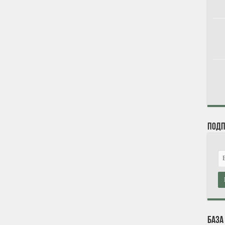
Подп
База