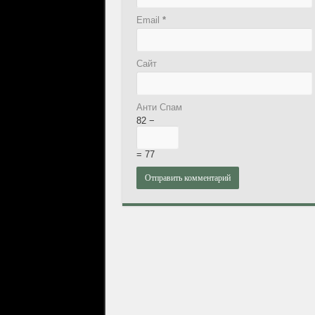
Email
*
Сайт
Анти Спам
82 −
= 77