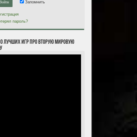
Запомнить
гистрация
терял пароль?
10 лучших игр про Вторую мировую
у