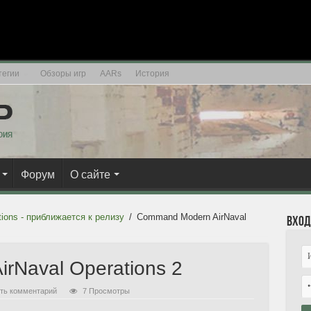
тегии
Обзоры игр
AARs
История
Форум
О сайте
ions - приближается к релизу
/
Command Modern AirNaval
Вход
rNaval Operations 2
ть комментарий
7 Просмотры