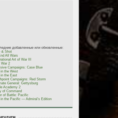
ледние добавленные или обновленные:
 & Shot
nd All Wars
ational Art of War III
l War 2
isive Campaigns: Case Blue
in the West
in the East
shpoint Campaigns: Red Storm
mate General: Gettysburg
tle Academy 2
ty of Command
r of Battle: Pacific
in the Pacific — Admiral’s Edition