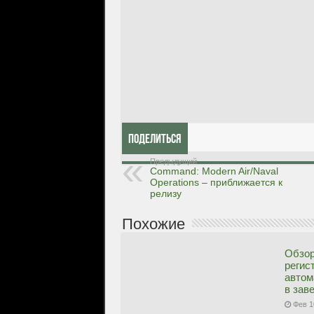
Поделиться
Предыдущий
Command: Modern Air/Naval
Operations – приближается к
релизу
Похожие
Обзор
регис
автом
в зав
Фев 1