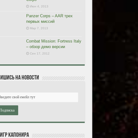
Июн 4, 2013
Panzer Corps – AAR трех
первых миссий
Мар 7, 2013
Combat Mission: Fortress Italy
– обзор демо версии
Сен 17, 2012
ишись на новости
 игр Капонира