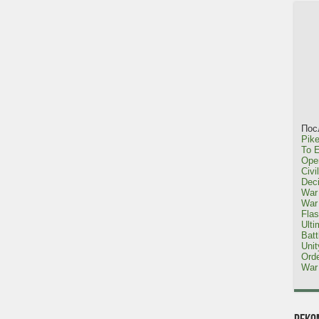
Пос
Pike
To E
Oper
Civi
Dec
War 
War 
Fla
Ulti
Bat
Uni
Orde
War 