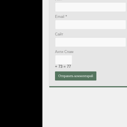
Email
*
Сайт
Анти Спам
+ 73 = 77