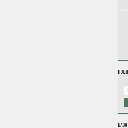
Подп
База