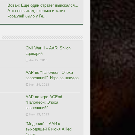
Вован: Ещё один стратег выискался....
А ты посчитал, сколько и каких
кораблей было у Ге...
Civil War II – AAR: Shiloh
сценарий
Авг 29, 2013
ААР по “Наполеон: Эпоха
завоеваний”. Игра за шведов.
Июн 24, 2013
ААР по игре AGEod
“Наполеон: Эпоха
завоеваний”
Июн 15, 2013
“Меденин” – AAR к
выходящей 6 июня Allied
Corps