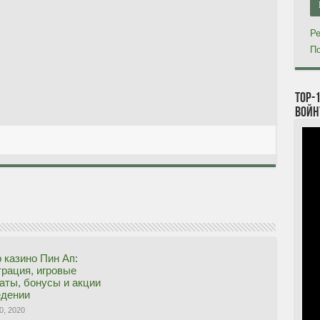
Ре
По
TOP-
войн
 казино Пин Ап:
трация, игровые
аты, бонусы и акции
едении
0, 2020