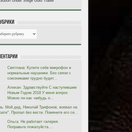
lution Under SIege Gold Trailer
рубрики
ентарии
Светлана: Купите себе микрофон и
нормальные наушники. Без связи с
союзниками трудно будет...
Алихан: Здравствуйте С наступившим
Новым Годом 2018 У меня вопрос
Можно ли как -нибудь о...
рь: Мой дед, Николай Трифонов, воевал на
ате". Пропал без вести. Помяните его се...
Ольга: Не работает галерея.
Поправьте пожалуйста....