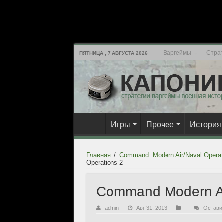
Варгеймы
Стра
ПЯТНИЦА , 7 АВГУСТА 2026
Игры
Прочее
История
Главная
/
Command: Modern Air/Naval Operat
Operations 2
Command Modern Ai
admin
Авг 31, 2013
Остави