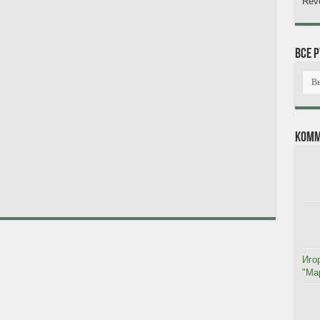
Revo
Все 
Комм
Иго
"Мар