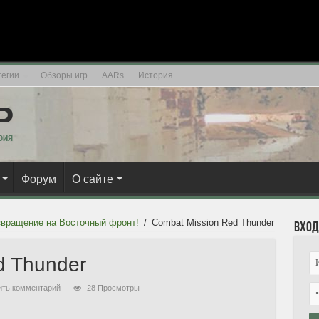
егии
Обзоры игр
AARs
История
Форум
О сайте
озвращение на Восточный фронт!
/
Combat Mission Red Thunder
Вход
d Thunder
ить комментарий
28 Просмотры