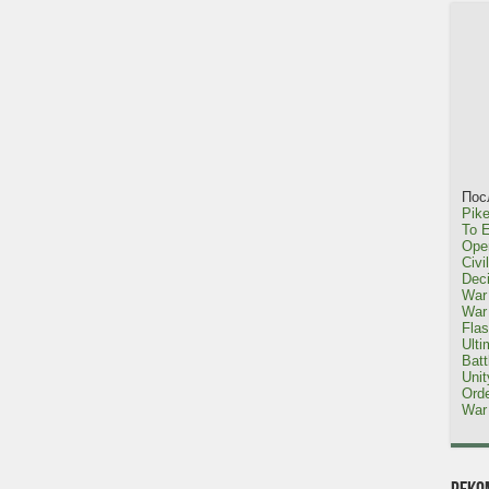
Пос
Pike
To E
Oper
Civi
Dec
War 
War 
Fla
Ulti
Bat
Uni
Orde
War 