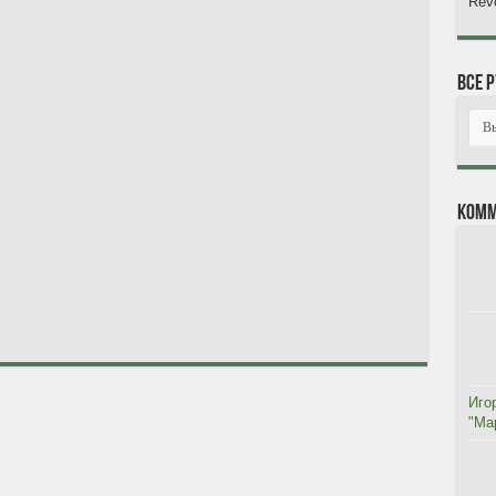
Revo
Все 
Комм
Иго
"Мар