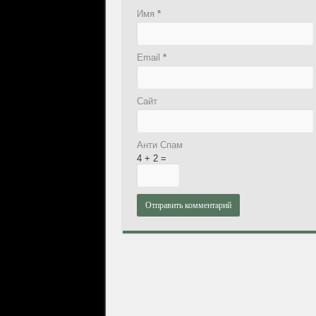
Имя
*
Email
*
Сайт
Анти Спам
4 + 2 =