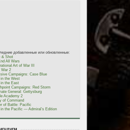
ледние добавленные или обновленные:
 & Shot
nd All Wars
ational Art of War III
l War 2
isive Campaigns: Case Blue
in the West
in the East
shpoint Campaigns: Red Storm
mate General: Gettysburg
tle Academy 2
ty of Command
r of Battle: Pacific
in the Pacific — Admiral’s Edition