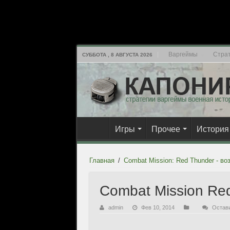
Варгеймы
Страт
СУББОТА , 8 АВГУСТА 2026
Игры
Прочее
История
Главная
/
Combat Mission: Red Thunder - в
Combat Mission Re
admin
Фев 10, 2014
Остав