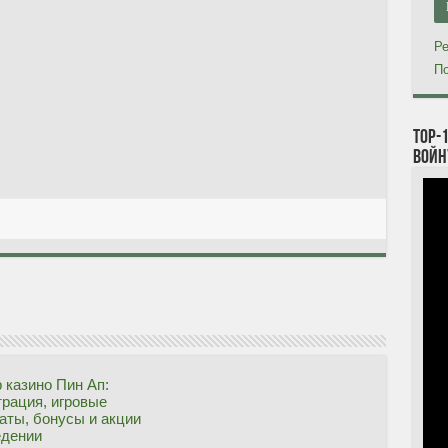
Ре
По
TOP-
войн
 казино Пин Ап:
трация, игровые
аты, бонусы и акции
едении