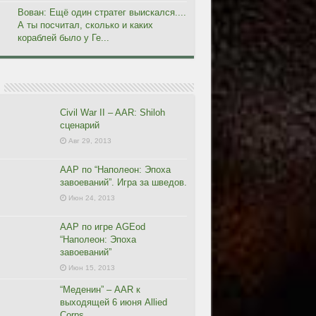
Вован: Ещё один стратег выискался....
А ты посчитал, сколько и каких
кораблей было у Ге...
Civil War II – AAR: Shiloh
сценарий
Авг 29, 2013
ААР по “Наполеон: Эпоха
завоеваний”. Игра за шведов.
Июн 24, 2013
ААР по игре AGEod
“Наполеон: Эпоха
завоеваний”
Июн 15, 2013
“Меденин” – AAR к
выходящей 6 июня Allied
Corps