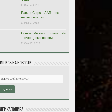
Июн 4, 2013
Panzer Corps – AAR трех
первых миссий
Мар 7, 2013
Combat Mission: Fortress Italy
– обзор демо версии
Сен 17, 2012
ишись на новости
 игр Капонира