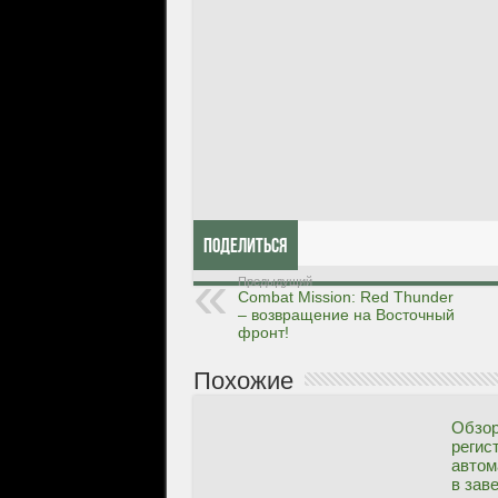
Поделиться
Предыдущий
Combat Mission: Red Thunder
– возвращение на Восточный
фронт!
Похожие
Обзор
регис
автом
в зав