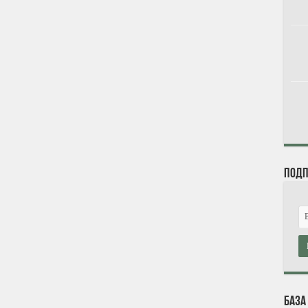
Подп
База