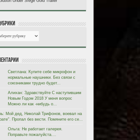
lution Under SIege Gold Trailer
рубрики
ентарии
Светлана: Купите себе микрофон и
нормальные наушники. Без связи с
союзниками трудно будет...
Алихан: Здравствуйте С наступившим
Новым Годом 2018 У меня вопрос
Можно ли как -нибудь о...
рь: Мой дед, Николай Трифонов, воевал на
ате". Пропал без вести. Помяните его се...
Ольга: Не работает галерея.
Поправьте пожалуйста....