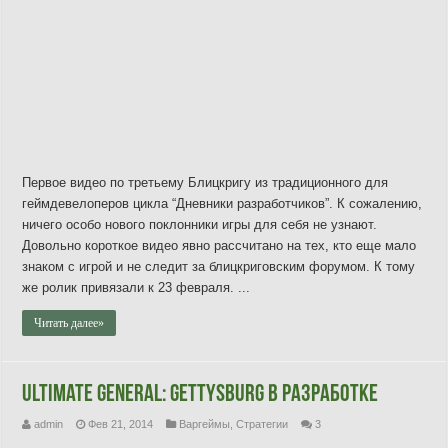
Первое видео по третьему Блицкригу из традиционного для
геймдевелоперов цикла “Дневники разработчиков”. К сожалению,
ничего особо нового поклонники игры для себя не узнают.
Довольно короткое видео явно рассчитано на тех, кто еще мало
знаком с игрой и не следит за блицкриговским форумом. К тому
же ролик привязали к 23 февраля. ...
Читать далее»
Ultimate General: Gettysburg в разработке
admin
Фев 21, 2014
Варгеймы
,
Стратегии
3