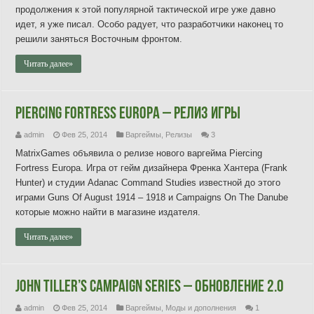
продолжения к этой популярной тактической игре уже давно
идет, я уже писал. Особо радует, что разработчики наконец то
решили заняться Восточным фронтом.
Читать далее»
Piercing Fortress Europa – релиз игры
admin
Фев 25, 2014
Варгеймы
,
Релизы
3
MatrixGames объявила о релизе нового варгейма Piercing
Fortress Europa. Игра от гейм дизайнера Френка Хантера (Frank
Hunter) и студии Adanac Command Studies известной до этого
играми Guns Of August 1914 – 1918 и Campaigns On The Danube
которые можно найти в магазине издателя.
Читать далее»
John Tiller’s Campaign Series – обновление 2.0
admin
Фев 25, 2014
Варгеймы
,
Моды и дополнения
1