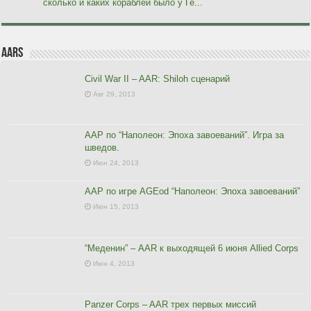
сколько и каких кораблей было у Ге...
AARs
Civil War II – AAR: Shiloh сценарий
Авг 29, 2013
ААР по “Наполеон: Эпоха завоеваний”. Игра за
шведов.
Июн 24, 2013
ААР по игре AGEod “Наполеон: Эпоха завоеваний”
Июн 15, 2013
“Меденин” – AAR к выходящей 6 июня Allied Corps
Июн 4, 2013
Panzer Corps – AAR трех первых миссий