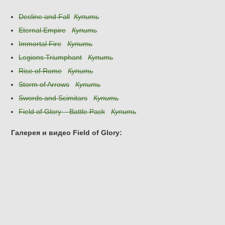
Decline and Fall
Купить
Eternal Empire
Купить
Immortal Fire
Купить
Legions Triumphant
Купить
Rise of Rome
Купить
Storm of Arrows
Купить
Swords and Scimitars
Купить
Field of Glory – Battle Pack
Купить
Галерея и видео Field of Glory: