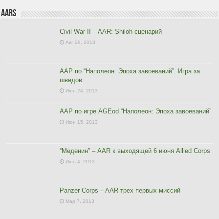
AARs
Civil War II – AAR: Shiloh сценарий
Авг 29, 2013
ААР по “Наполеон: Эпоха завоеваний”. Игра за
шведов.
Июн 24, 2013
ААР по игре AGEod “Наполеон: Эпоха завоеваний”
Июн 15, 2013
“Меденин” – AAR к выходящей 6 июня Allied Corps
Июн 4, 2013
Panzer Corps – AAR трех первых миссий
Мар 7, 2013