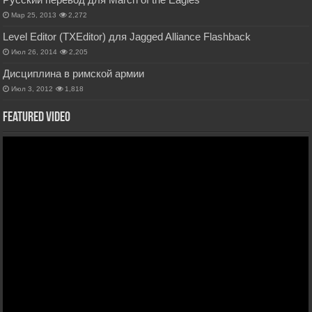
Мар 25, 2013
2,272
Level Editor (TXEditor) для Jagged Alliance Flashback
Июл 26, 2014
2,205
Дисциплина в римской армии
Июл 3, 2012
1,818
Featured Video