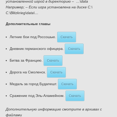
установленной игрой в директорию – …\data
Например; – Если игра установлена на диске C:\
C:\Blitzkrieg\data\…
Дополнительные главы
Летние бои под Россошью.
Скачать
Дневник германского офицера.
Скачать
Битва за Францию.
Скачать
Дорога на Смоленск.
Скачать
Медаль за город Будапешт.
Скачать
Сражение под Эль-Аламейном.
Скачать
Дополнительную информацию смотрите в архивах с
файлами