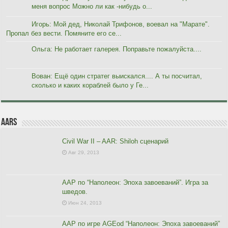
меня вопрос Можно ли как -нибудь о...
Игорь: Мой дед, Николай Трифонов, воевал на "Марате".
Пропал без вести. Помяните его се...
Ольга: Не работает галерея. Поправьте пожалуйста....
Вован: Ещё один стратег выискался.... А ты посчитал,
сколько и каких кораблей было у Ге...
AARs
Civil War II – AAR: Shiloh сценарий
Авг 29, 2013
ААР по “Наполеон: Эпоха завоеваний”. Игра за
шведов.
Июн 24, 2013
ААР по игре AGEod “Наполеон: Эпоха завоеваний”