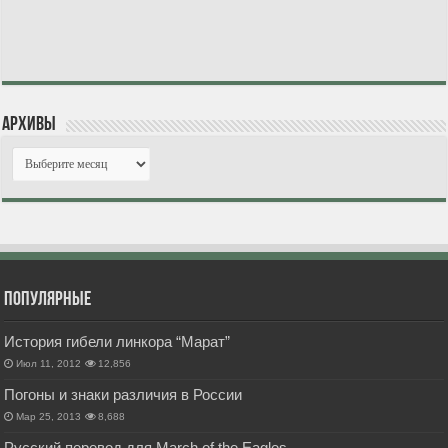
Архивы
Популярные
История гибели линкора “Марат”
Июл 11, 2012
12,856
Погоны и знаки различия в России
Мар 25, 2013
8,688
Русский перевод для March of the Eagles