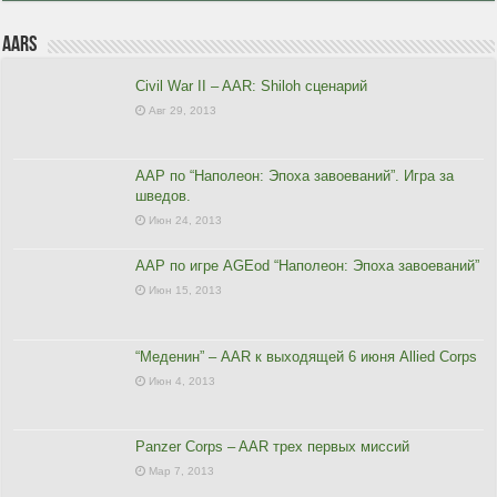
AARs
Civil War II – AAR: Shiloh сценарий
Авг 29, 2013
ААР по “Наполеон: Эпоха завоеваний”. Игра за
шведов.
Июн 24, 2013
ААР по игре AGEod “Наполеон: Эпоха завоеваний”
Июн 15, 2013
“Меденин” – AAR к выходящей 6 июня Allied Corps
Июн 4, 2013
Panzer Corps – AAR трех первых миссий
Мар 7, 2013