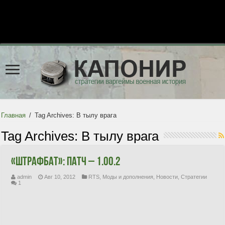
Главная
/
Tag Archives: В тылу врага
Tag Archives:
В тылу врага
«Штрафбат»: патч – 1.00.2
admin
Авг 10, 2012
RTS
,
Моды и дополнения
,
Новости
,
Стратегии
1