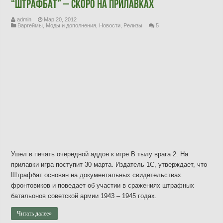
“Штрафбат” – скоро на прилавках
admin
Мар 20, 2012
Варгеймы
,
Моды и дополнения
,
Новости
,
Релизы
5
Ушел в печать очередной аддон к игре В тылу врага 2. На
прилавки игра поступит 30 марта. Издатель 1С, утверждает, что
Штрафбат основан на документальных свидетельствах
фронтовиков и поведает об участии в сражениях штрафных
батальонов советской армии 1943 – 1945 годах.
Читать далее»