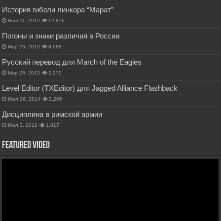
История гибели линкора “Марат”
Июл 11, 2012
12,856
Погоны и знаки различия в России
Мар 25, 2013
8,688
Русский перевод для March of the Eagles
Мар 25, 2013
2,272
Level Editor (TXEditor) для Jagged Alliance Flashback
Июл 26, 2014
2,205
Дисциплина в римской армии
Июл 3, 2012
1,817
Featured Video