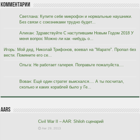
Комментарии
Светлана: Купите себе микрофон и нормальные наушники.
Без связи с союзниками трудно будет...
Алихан: Здравствуйте С наступившим Новым Годом 2018 У
меня вопрос Можно ли как -нибудь о...
Игорь: Мой дед, Николай Трифонов, воевал на "Марате". Пропал без
вести. Помяните его се...
Ольга: Не работает галерея. Поправьте пожалуйста....
Вован: Ещё один стратег выискался.... А ты посчитал,
сколько и каких кораблей было у Ге...
AARs
Civil War II – AAR: Shiloh сценарий
Авг 29, 2013